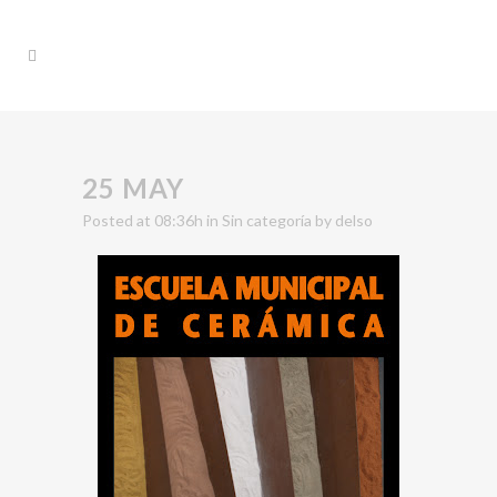
25 MAY
Posted at 08:36h
in
Sin categoría
by
delso