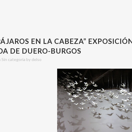
 EN LA CABEZA” EXPOSICIÓN EN EL MUSEO DE C
PÁJAROS EN LA CABEZA” EXPOSICIÓ
DA DE DUERO-BURGOS
n
Sin categoría
by
delso