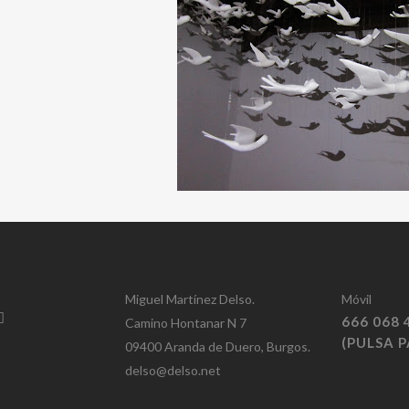
Miguel Martínez Delso.
Móvil
666 068 
Camino Hontanar N 7
(PULSA 
09400 Aranda de Duero, Burgos.
delso@delso.net