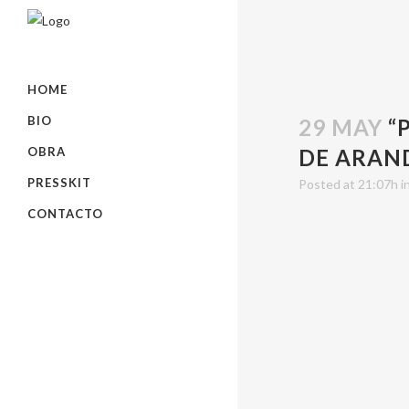
“PÁJAROS
HOME
BIO
29 MAY
“
OBRA
DE ARAN
PRESSKIT
Posted at 21:07h
i
CONTACTO