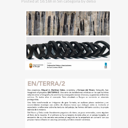
Posted at 16:16h
in
Sin categoría
by
delso