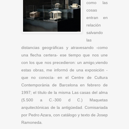
como las
cosas
entran en
relación
salvando
las
distancias geográficas y atravesando -como
una flecha certera- ese tiempo que nos une
con los que nos precedieron: un amigo,viendo
estas obras, me informó de una exposición -
que no conocía- en el Centre de Cultura
Contemporània de Barcelona en febrero de
1997; el título de la misma Las casas del alma
(5.500 a C.-300 d C.) Maquetas
arquitectónicas de la antigüedad. Comisariada
por Pedro Azara, con catálogo y texto de Josep
Ramoneda.