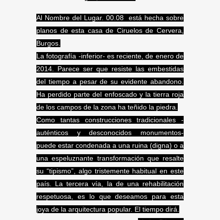
Al Nombre del Lugar. 00.08 está hecha sobre
planos de esta casa de Ciruelos de Cervera,
Burgos.
La fotografía -inferior- es reciente, de enero de
2014. Parece ser que resiste las embestidas
del tiempo a pesar de su evidente abandono.
Ha perdido parte del enfoscado y la tierra roja
de los campos de la zona ha teñido la piedra.
Como tantas construcciones tradicionales -
auténticos y desconocidos monumentos-
puede estar condenada a una ruina (digna) o a
una espeluznante transformación que resalte
su “tipismo”, algo tristemente habitual en este
país. La tercera vía, la de una rehabilitación
respetuosa, es lo que deseamos para esta
joya de la arquitectura popular. El tiempo dirá.