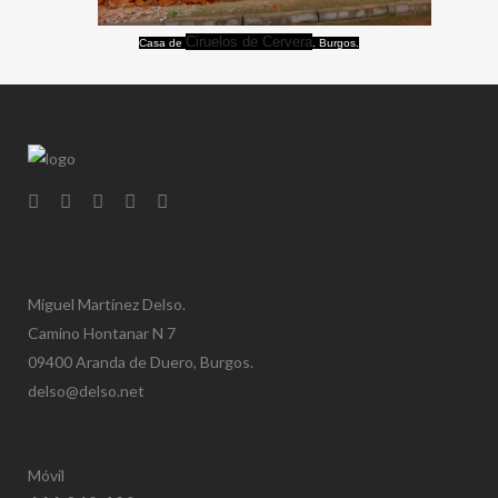
Ciruelos de Cervera
Casa de
. Burgos.
Miguel Martínez Delso.
Camino Hontanar N 7
09400 Aranda de Duero, Burgos.
delso@delso.net
Móvil