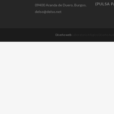
(PULSA 
09400 Aranda de Duero, Burgos.
delso@delso.net
Diseño web
Laboratorio Mágico Diseño Aud