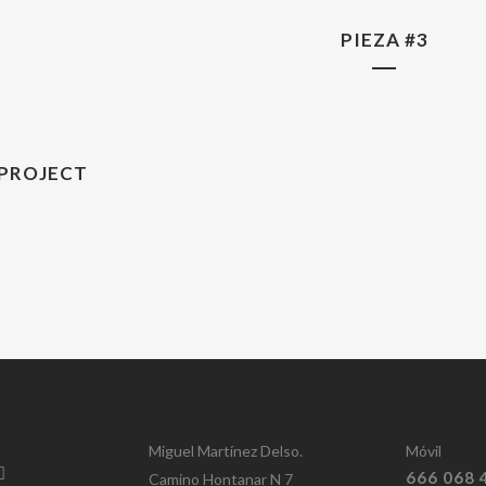
PIEZA #3
 PROJECT
Miguel Martínez Delso.
Móvil
666 068 
Camino Hontanar N 7