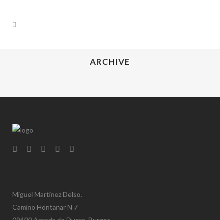
ARCHIVE
Miguel Martínez Delso.
Camino Hontanar N 7
09400 Aranda de Duero, Burgos.