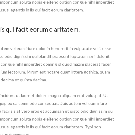
 tempor cum soluta nobis eleifend option congue nihil imperdiet
us legentis in iis qui facit eorum claritatem.
is qui facit eorum claritatem.
utem vel eum iriure dolor in hendrerit in vulputate velit esse
to odio dignissim qui blandit praesent luptatum zzril delenit
on congue nihil imperdiet doming id quod mazim placerat facer
ium lectorum. Mirum est notare quam littera gothica, quam
 decima et quinta decima.
ncidunt ut laoreet dolore magna aliquam erat volutpat. Ut
aliquip ex ea commodo consequat. Duis autem vel eum iriure
a facilisis at vero eros et accumsan et iusto odio dignissim qui
 tempor cum soluta nobis eleifend option congue nihil imperdiet
us legentis in iis qui facit eorum claritatem. Typi non
cessus dynamicus.