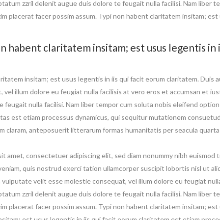
tatum zzril delenit augue duis dolore te feugait nulla facilisi. Nam liber
m placerat facer possim assum. Typi non habent claritatem insitam; est us
n habent claritatem insitam; est usus legentis in i
itatem insitam; est usus legentis in iis qui facit eorum claritatem. Duis a
vel illum dolore eu feugiat nulla facilisis at vero eros et accumsan et ius
e feugait nulla facilisi. Nam liber tempor cum soluta nobis eleifend opti
itas est etiam processus dynamicus, qui sequitur mutationem consuetud
 claram, anteposuerit litterarum formas humanitatis per seacula quarta
it amet, consectetuer adipiscing elit, sed diam nonummy nibh euismod ti
veniam, quis nostrud exerci tation ullamcorper suscipit lobortis nisl ut 
n vulputate velit esse molestie consequat, vel illum dolore eu feugiat null
tatum zzril delenit augue duis dolore te feugait nulla facilisi. Nam liber
m placerat facer possim assum. Typi non habent claritatem insitam; est us
nsitam; est usus legentis in iis qui facit eorum claritatem est etiam pro