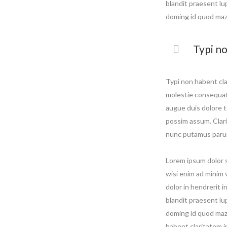
blandit praesent lup
doming id quod mazi
Typi no
Typi non habent clar
molestie consequat, 
augue duis dolore t
possim assum. Clar
nunc putamus parum
Lorem ipsum dolor s
wisi enim ad minim 
dolor in hendrerit i
blandit praesent lup
doming id quod mazi
habent claritatem i